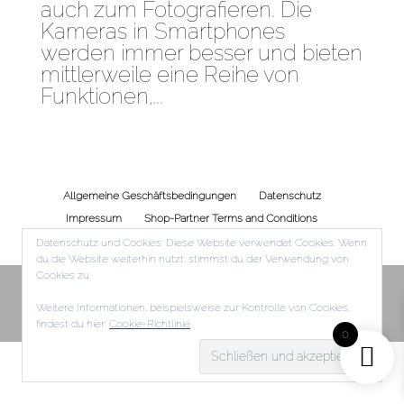
auch zum Fotografieren. Die
Kameras in Smartphones
werden immer besser und bieten
mittlerweile eine Reihe von
Funktionen,...
Allgemeine Geschäftsbedingungen
Datenschutz
Impressum
Shop-Partner Terms and Conditions
Rückgabe- und Erstattungsrichtlinien
Datenschutz und Cookies: Diese Website verwendet Cookies. Wenn
du die Website weiterhin nutzt, stimmst du der Verwendung von
Cookies zu.
Weitere Informationen, beispielsweise zur Kontrolle von Cookies,
recontrek
findest du hier:
Cookie-Richtlinie
0