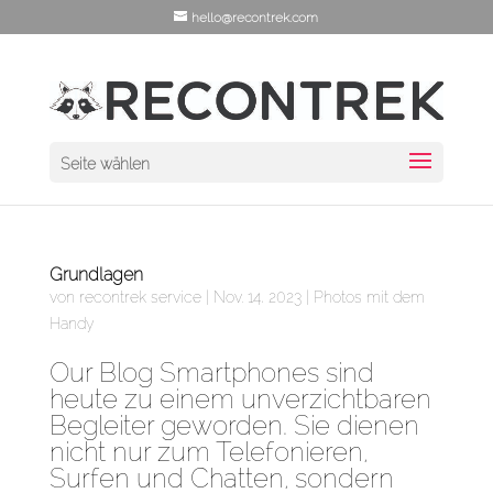
hello@recontrek.com
Seite wählen
Grundlagen
von
recontrek service
|
Nov. 14, 2023
|
Photos mit dem
Handy
Our Blog Smartphones sind
heute zu einem unverzichtbaren
Begleiter geworden. Sie dienen
nicht nur zum Telefonieren,
Surfen und Chatten, sondern